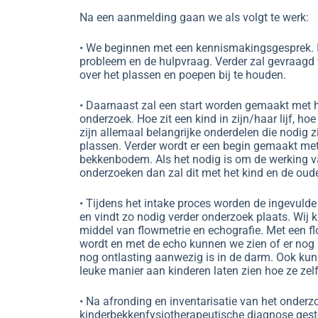
Na een aanmelding gaan we als volgt te werk:
• We beginnen met een kennismakingsgesprek. I
probleem en de hulpvraag. Verder zal gevraag
over het plassen en poepen bij te houden.
• Daarnaast zal een start worden gemaakt met h
onderzoek. Hoe zit een kind in zijn/haar lijf, h
zijn allemaal belangrijke onderdelen die nodig 
plassen. Verder wordt er een begin gemaakt met
bekkenbodem. Als het nodig is om de werking 
onderzoeken dan zal dit met het kind en de oud
• Tijdens het intake proces worden de ingevuld
en vindt zo nodig verder onderzoek plaats. Wij
middel van flowmetrie en echografie. Met een f
wordt en met de echo kunnen we zien of er nog pl
nog ontlasting aanwezig is in de darm. Ook ku
leuke manier aan kinderen laten zien hoe ze z
• Na afronding en inventarisatie van het onder
kinderbekkenfysiotherapeutische diagnose ges