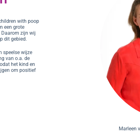
children with poop
n een grote
 Daarom zijn wij
 dit gebied.
n speelse wijze
ng van o.a. de
dat het kind en
ijgen om positief
Marleen v