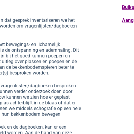
Buikp
n dat gesprek inventariseren we het
Aang
d worden om vragenlijsten/dagboeken
et bewegings- en lichamelijk
oe is de ontspanning en ademhaling. Dit
zijn bij het goed kunnen poepen en
 uitleg over plassen en poepen en de
van de bekkenbodemspieren beter te
er(s) besproken worden.
e vragenlijsten/dagboeken besproken
 kunnen verder onderzoek doen door
low kunnen we zien hoe er geplast
as achterblijft in de blaas of dat er
nnen we middels echografie op een hele
elf hun bekkenbodem bewegen.
zoek en de dagboeken, kan er een
teld worden. Aan de hand van deze