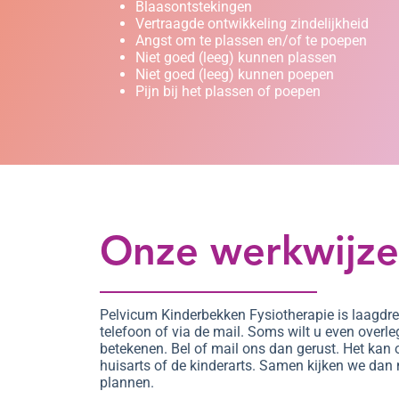
Blaasontstekingen
Vertraagde ontwikkeling zindelijkheid
Angst om te plassen en/of te poepen
Niet goed (leeg) kunnen plassen
Niet goed (leeg) kunnen poepen
Pijn bij het plassen of poepen
Onze werkwijze
Pelvicum Kinderbekken Fysiotherapie is laagdr
telefoon of via de mail. Soms wilt u even overl
betekenen. Bel of mail ons dan gerust. Het kan 
huisarts of de kinderarts. Samen kijken we dan
plannen.