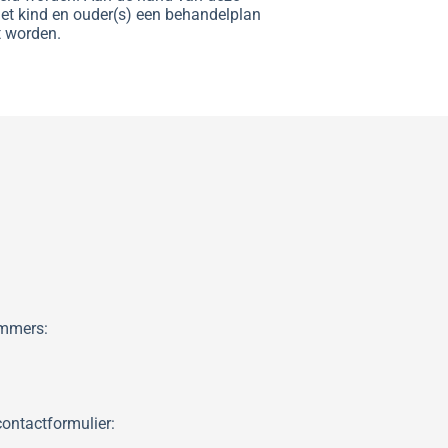
t kind en ouder(s) een behandelplan
t worden.
ummers:
contactformulier: